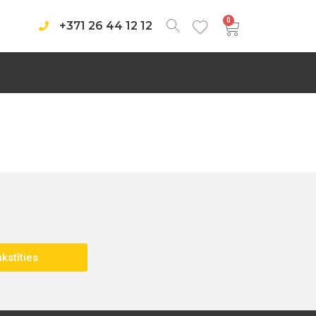
0
+371 26 44 12 12
kstīties