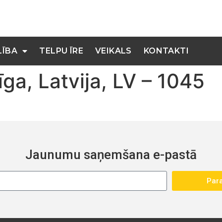
LĪBA
TELPU ĪRE
VEIKALS
KONTAKTI
īga, Latvija, LV – 1045
Jaunumu saņemšana e-pastā
Para