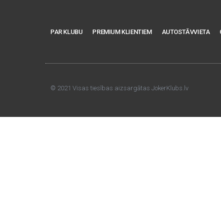
PAR KLUBU
PREMIUM KLIENTIEM
AUTOSTĀVVIETA
© 2021 Visas tiesības aizsargātas JokerKlubs.lv