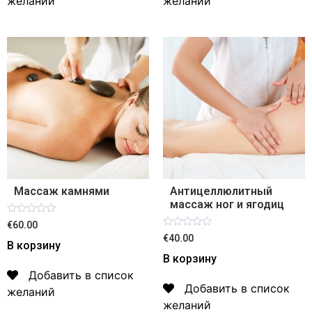
желаний
желаний
Массаж камнями
Антицеллюлитный
массаж ног и ягодиц
Оценка
€60.00
0
Оценка
€40.00
из
В корзину
0
5
из
В корзину
5
Добавить в список
Добавить в список
желаний
желаний