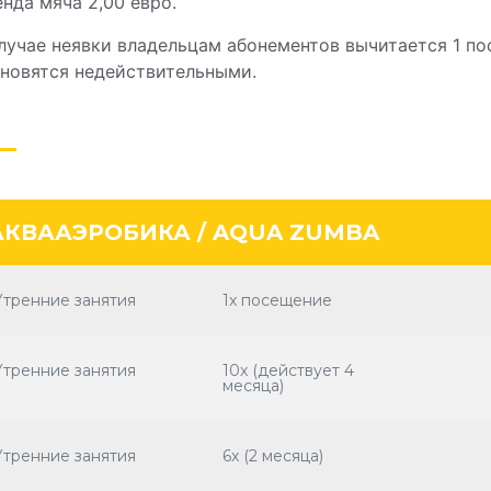
нда мяча 2,00 евро.
лучае неявки владельцам абонементов вычитается 1 по
ановятся недействительными.
АКВААЭРОБИКА / AQUA ZUMBA
Утренние занятия
1x посещение
Утренние занятия
10x (действует 4
месяца)
Утренние занятия
6x (2 месяца)