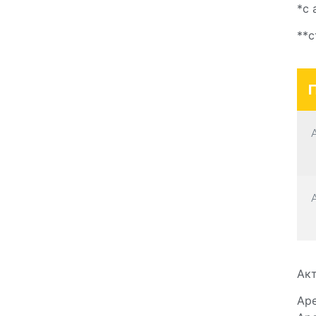
*с 
**с
Ак
Аре