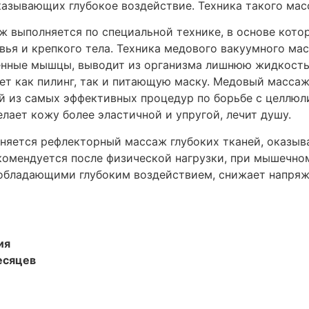
зывающих глубокое воздействие. Техника такого масс
ж выполняется по специальной технике, в основе кот
вья и крепкого тела. Техника медового вакуумного м
енные мышцы, выводит из организма лишнюю жидкость 
ет как пилинг, так и питающую маску. Медовый масса
ой из самых эффективных процедур по борьбе с целлюл
лает кожу более эластичной и упругой, лечит душу.
няется рефлекторный массаж глубоких тканей, оказы
екомендуется после физической нагрузки, при мышечно
обладающими глубоким воздействием, снижает напряж
ия
есяцев