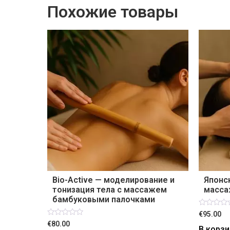
Похожие товары
Bio-Active — моделирование и
Японс
тонизация тела с массажем
масса
бамбуковыми палочками
Оценка
€95.00
0
Оценка
€80.00
из
В корзи
0