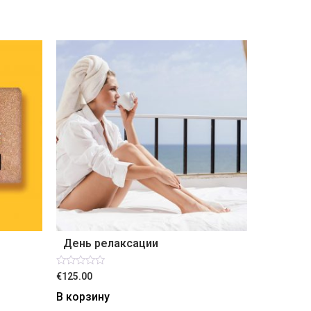
День релаксации
Оценка
€125.00
0
из
В корзину
5