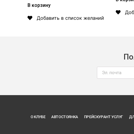
5
из
В корзину
5
Доб
Добавить в список желаний
По
О КЛУБЕ
АВТОСТОЯНКА
ПРЕЙСКУРАНТ УСЛУГ
ДЛ