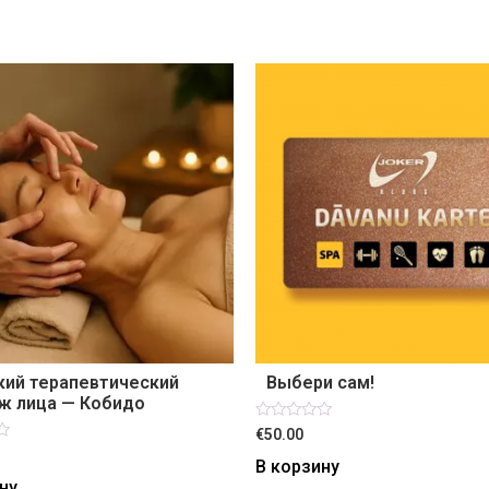
кий терапевтический
Выбери сам!
ж лица — Кобидо
Оценка
€50.00
0
из
В корзину
5
ну