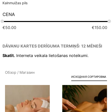
Kalnmuižas pils
CENA
€
50.00
€
150.00
DĀVANU KARTES DERĪGUMA TERMIŅŠ: 12 MĒNEŠI
Skatīt.
Interneta veikala lietošanas noteikumi.
Обзор
/ Магазин