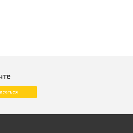
чте
исаться