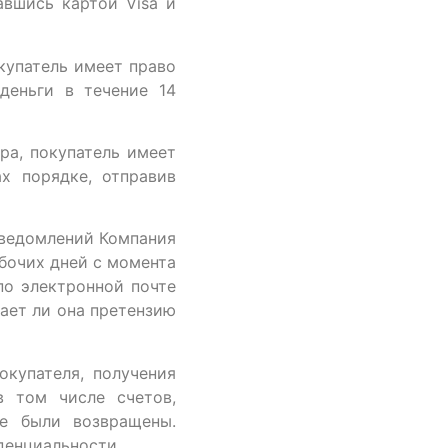
авшись картой Visa и
окупатель имеет право
деньги в течение 14
ора, покупатель имеет
х порядке, отправив
 уведомлений Компания
абочих дней с момента
по электронной почте
тает ли она претензию
окупателя, получения
в том числе счетов,
ые были возвращены.
денциальности.