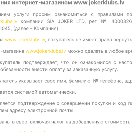
ания интернет-магазином
www.jokerklubs.lv
нием услуги просим ознакомиться с правилами по
klubs.lv
компании SIA JOKER LTD, рег. № 40003266
-1045, (далее – Компания).
 на
www.jokerklubs.lv
, покупатель не имеет права вернут
т-магазине
www.jokerklubs.lv
можно сделать в любое вр
окупатель подтверждает, что он ознакомился с нас
бязанности внести оплату за заказанную услугу.
купатель указывает свое имя, фамилию, № телефона, адр
вается системой автоматически.
вляется подтверждение о совершении покупки и код п
лем адресу электронной почты.
азаны в евро, включая налог на добавленную стоимость 