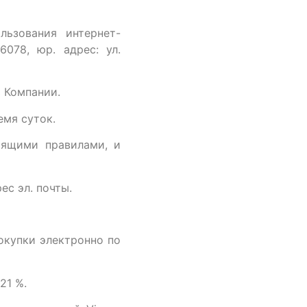
льзования интернет-
078, юр. адрес: ул.
ь Компании.
емя суток.
тоящими правилами, и
ес эл. почты.
окупки электронно по
21 %.