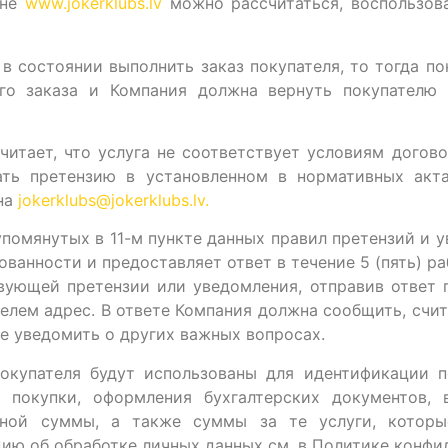
ине
www.jokerklubs.lv
можно рассчитаться, воспользов
 в состоянии выполнить заказ покупателя, то тогда п
ого заказа и Компания должна вернуть покупателю 
считает, что услуга не соответствует условиям догов
ать претензию в установленном в нормативных акта
на
jokerklubs@jokerklubs.lv.
упомянутых в 11-м пункте данных правил претензий и
ованности и предоставляет ответ в течение 5 (пять) р
вующей претензии или уведомления, отправив ответ 
елем адрес. В ответе Компания должна сообщить, счи
е уведомить о других важных вопросах.
окупателя будут использованы для идентификации п
я покупки, оформления бухгалтерских документов, 
нной суммы, а также суммы за те услуги, котор
ю об обработке личных данных см. в Политике конфи