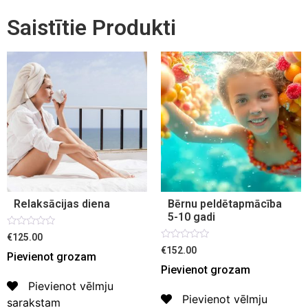
Saistītie Produkti
Relaksācijas diena
Bērnu peldētapmācība
5-10 gadi
Novērtēts
€125.00
ar
Novērtēts
€152.00
0
Pievienot grozam
ar
no
0
Pievienot grozam
5
no
5
Pievienot vēlmju
Pievienot vēlmju
sarakstam