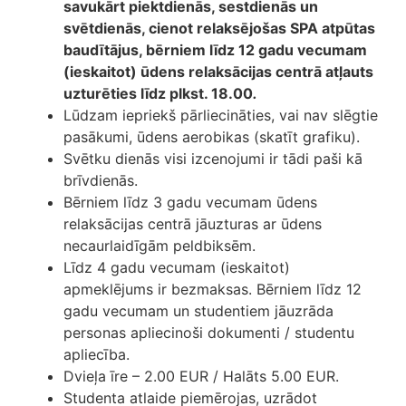
savukārt piektdienās, sestdienās un
svētdienās, cienot relaksējošas SPA atpūtas
baudītājus, bērniem līdz 12 gadu vecumam
(ieskaitot) ūdens relaksācijas centrā atļauts
uzturēties līdz plkst. 18.00
.
Lūdzam iepriekš pārliecināties, vai nav slēgtie
pasākumi, ūdens aerobikas (skatīt grafiku).
Svētku dienās visi izcenojumi ir tādi paši kā
brīvdienās.
Bērniem līdz 3 gadu vecumam ūdens
relaksācijas centrā jāuzturas ar ūdens
necaurlaidīgām peldbiksēm.
Līdz 4 gadu vecumam (ieskaitot)
apmeklējums ir bezmaksas. Bērniem līdz 12
gadu vecumam un studentiem jāuzrāda
personas apliecinoši dokumenti / studentu
apliecība.
Dvieļa īre – 2.00 EUR / Halāts 5.00 EUR.
Studenta atlaide piemērojas, uzrādot