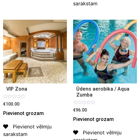
sarakstam
VIP Zona
Ūdens aerobika / Aqua
Zumba
Novērtēts
€100.00
ar
Novērtēts
€96.00
0
Pievienot grozam
ar
no
0
Pievienot grozam
5
no
5
Pievienot vēlmju
Pievienot vēlmju
sarakstam
sarakstam