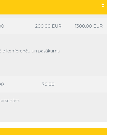
na EUR/h
Cena DIENA
Cena
VAKARS
00
200.00 EUR
1300.00 EUR
izvēle konferenču un pasākumu
00
70.00
 personām.