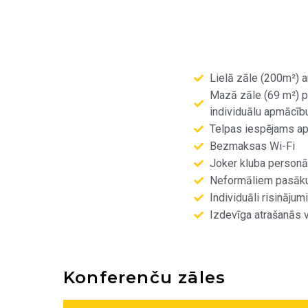
Lielā zāle (200m²) a
Mazā zāle (69 m²) pi
individuālu apmācību
Telpas iespējams apr
Bezmaksas Wi-Fi
Joker kluba personāl
Neformāliem pasāk
Individuāli risināju
Izdevīga atrašanās 
Konferenču zāles