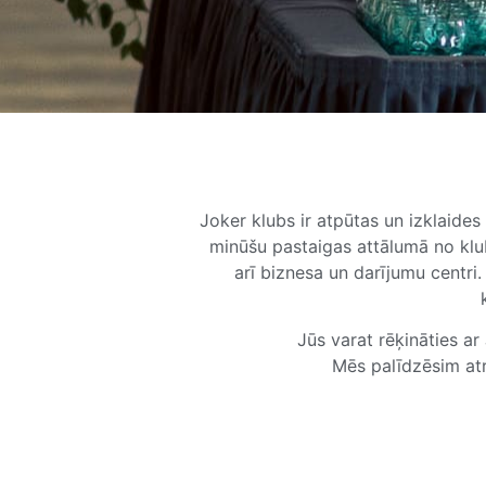
Joker klubs ir atpūtas un izklaide
minūšu pastaigas attālumā no kluba
arī biznesa un darījumu centri.
Jūs varat rēķināties a
Mēs palīdzēsim atr