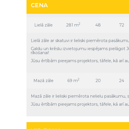
ZĀLE
PLATĪBA
IZKĀRTOJUMS UN KAPACITĀTE
CENA
2
Lielā zāle
281 m
48
72
Lielā zāle ar skatuvi ir lieliski piemērota pasāku
Galdu un krēslu izvietojumu iespējams pielāgot 
rīkošanai!
Jūsu ērtībām pieejams projektors, tāfele, kā arī a
2
Mazā zāle
69 m
20
24
Mazā zāle ir lieliski piemērota nelielu pasākumu,
Jūsu ērtībām pieejams projektors, tāfele, kā arī a