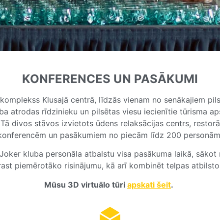
KONFERENCES UN PASĀKUMI
s komplekss Klusajā centrā, līdzās vienam no senākajiem pil
 atrodas rīdzinieku un pilsētas viesu iecienītie tūrisma aps
 Tā divos stāvos izvietots ūdens relaksācijas centrs, restorān
konferencēm un pasākumiem no piecām līdz 200 personām
r Joker kluba personāla atbalstu visa pasākuma laikā, sākot 
ast piemērotāko risinājumu, kā arī kombinēt telpas atbilsto
Mūsu 3D virtuālo tūri
apskati šeit
.