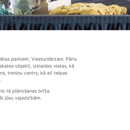
sētas parkiem, Viesturdārzam. Pāris
kates objekti, izklaides vietas, kā
s, treniņu centrs, kā arī telpas
.
no tā plānošanas brīža.
ši jūsu vajadzībām.