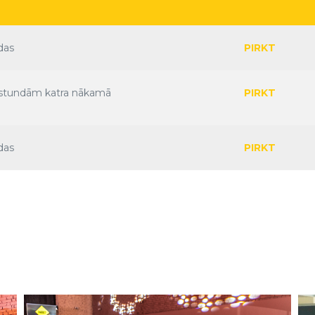
das
PIRKT
 stundām katra nākamā
PIRKT
a
das
PIRKT