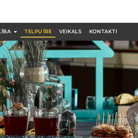
LĪBA
TELPU ĪRE
VEIKALS
KONTAKTI