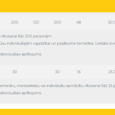
Cena die
200
120
200
48
50.
mu rīkošanai līdz 200 personām.
Jūsu individuālajām vajadzībai un pasākuma tematikai. Lieliska 
udiovizuālais aprīkojums.
30
30
16
25.
 semināru, meistarklašu vai individuālu apmācību rīkošanai līdz 25
udiovizuālais aprīkojums.