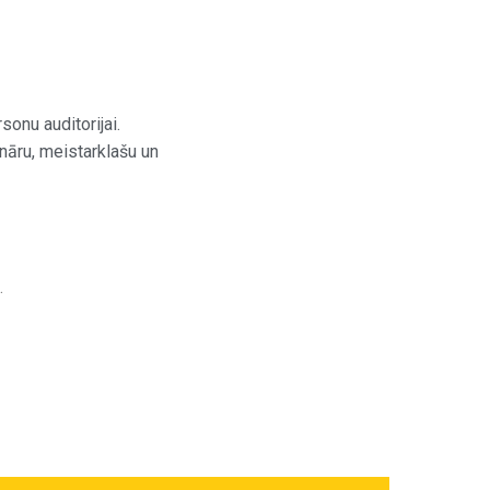
onu auditorijai.
nāru, meistarklašu un
i.