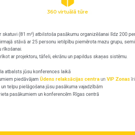
360 virtuālā tūre
r skatuvi (81 m²) atbilstoša pasākumu organizēšanai līdz 200 pers
rmajā stāvā ar 25 personu ietilpību piemērota mazu grupu, semi
 rīkošanai.
īkot ar projektoru, tāfeli, ekrānu un papildus skaņas sistēmu.
a atbalsts jūsu konferences laikā
umiem piedāvājam
Ūdens relaksācijas centra
un
VIP Zonas
īr
mi un telpu pielāgošana jūsu pasākuma vajadzībām
vieta pasākumiem un konferencēm Rīgas centrā