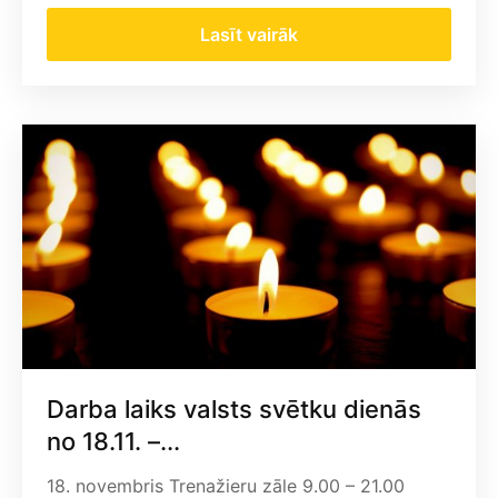
Lasīt vairāk
Darba laiks valsts svētku dienās
no 18.11. –...
18. novembris Trenažieru zāle 9.00 – 21.00