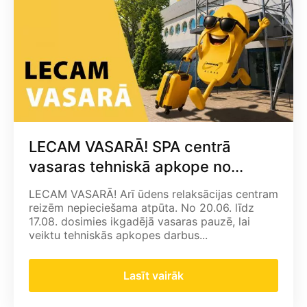
LECAM VASARĀ! SPA centrā
vasaras tehniskā apkope no...
LECAM VASARĀ! Arī ūdens relaksācijas centram
reizēm nepieciešama atpūta. No 20.06. līdz
17.08. dosimies ikgadējā vasaras pauzē, lai
veiktu tehniskās apkopes darbus...
Lasīt vairāk