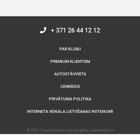
+ 371 26 44 12 12
PAR KLUBU
PREMIUM KLIENTIEM
AUTOSTĀVVIETA
CENRĀDIS
PRIVĀTUMA POLITIKA
INTERNETA VEIKALA LIETOŠANAS NOTEIKUMI
© 2021 Visas tiesības aizsargātas JokerKlubs.lv