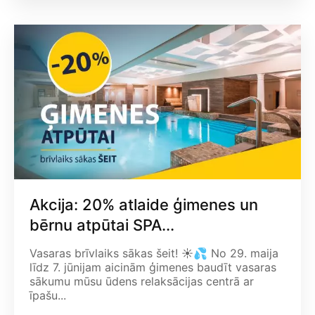
Akcija: 20% atlaide ģimenes un
bērnu atpūtai SPA...
Vasaras brīvlaiks sākas šeit! ☀️💦 No 29. maija
līdz 7. jūnijam aicinām ģimenes baudīt vasaras
sākumu mūsu ūdens relaksācijas centrā ar
īpašu...