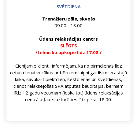
SVĒTDIENA
Trenažieru zāle, skvošs
09.00 - 18.00
Ūdens relaksācijas centrs
SLĒGTS
/tehniskā apkope līdz 17.08./
Cienījamie klienti, informējam, ka no pirmdienas līdz
ceturtdienai vecākus ar bērniem laipni gaidīsim ierastajā
laikā, savukārt piektdien, sestdienās un svētdienās,
cienot relaksējošas SPA atpūtas baudītājus, bērniem
līdz 12 gadu vecumam (ieskaitot) ūdens relaksācijas
centrā atļauts uzturēties līdz plkst. 18.00.