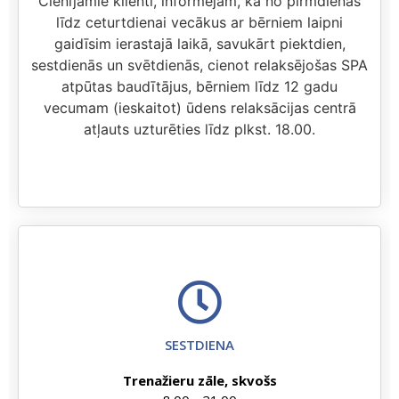
Cienījamie klienti, informējam, ka no pirmdienas
līdz ceturtdienai vecākus ar bērniem laipni
gaidīsim ierastajā laikā, savukārt piektdien,
sestdienās un svētdienās, cienot relaksējošas SPA
atpūtas baudītājus, bērniem līdz 12 gadu
vecumam (ieskaitot) ūdens relaksācijas centrā
atļauts uzturēties līdz plkst. 18.00.
SESTDIENA
Trenažieru zāle, skvošs