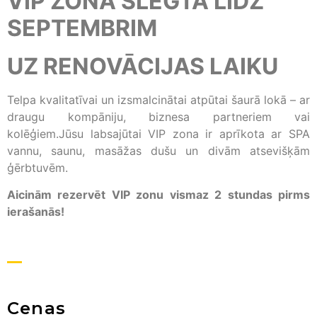
VIP ZONA SLĒGTA LĪDZ
SEPTEMBRIM
UZ RENOVĀCIJAS LAIKU
Telpa kvalitatīvai un izsmalcinātai atpūtai šaurā lokā – ar
draugu kompāniju, biznesa partneriem vai
kolēģiem.Jūsu labsajūtai VIP zona ir aprīkota ar SPA
vannu, saunu, masāžas dušu un divām atsevišķām
ģērbtuvēm.
Aicinām rezervēt VIP zonu vismaz 2 stundas pirms
ierašanās!
Cenas