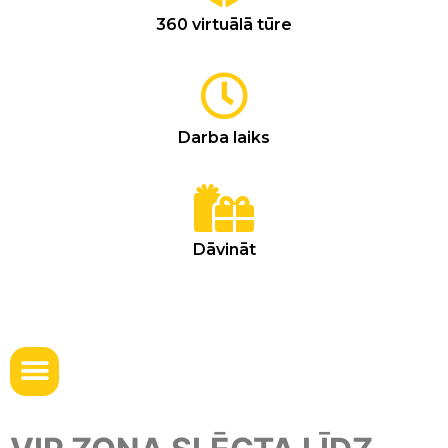
360 virtuālā tūre
Darba laiks
Dāvināt
ŪDENS RELAKSĀCIJAS CENTRA LIETOŠANAS NOTEIKUMI