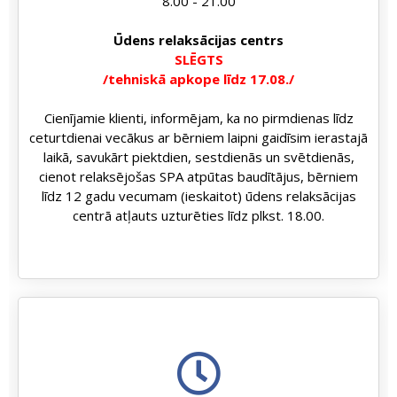
8.00 - 21.00
Ūdens relaksācijas centrs
SLĒGTS
/tehniskā apkope līdz 17.08./
Cienījamie klienti, informējam, ka no pirmdienas līdz
ceturtdienai vecākus ar bērniem laipni gaidīsim ierastajā
laikā, savukārt piektdien, sestdienās un svētdienās,
cienot relaksējošas SPA atpūtas baudītājus, bērniem
līdz 12 gadu vecumam (ieskaitot) ūdens relaksācijas
centrā atļauts uzturēties līdz plkst. 18.00.