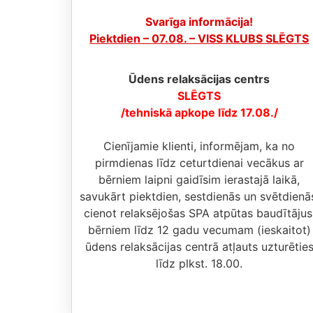
Svarīga informācija!
Piektdien – 07.08. – VISS KLUBS SLĒGTS
Ūdens relaksācijas centrs
SLĒGTS
/tehniskā apkope līdz 17.08./
Cienījamie klienti, informējam, ka no
pirmdienas līdz ceturtdienai vecākus ar
bērniem laipni gaidīsim ierastajā laikā,
savukārt piektdien, sestdienās un svētdienā
cienot relaksējošas SPA atpūtas baudītājus
bērniem līdz 12 gadu vecumam (ieskaitot)
ūdens relaksācijas centrā atļauts uzturētie
līdz plkst. 18.00.