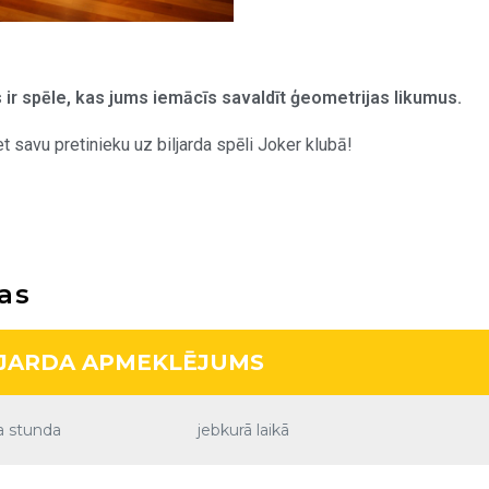
s ir spēle, kas jums iemācīs savaldīt ģeometrijas likumus.
et savu pretinieku uz biljarda spēli Joker klubā!
as
LJARDA APMEKLĒJUMS
a stunda
jebkurā laikā