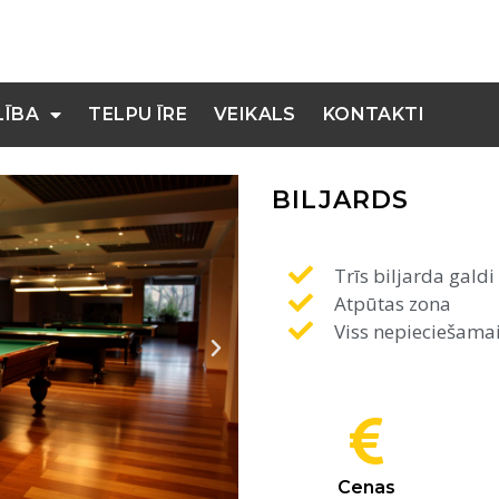
LĪBA
TELPU ĪRE
VEIKALS
KONTAKTI
BILJARDS
Trīs biljarda galdi
Atpūtas zona
Viss nepieciešamai
Cenas