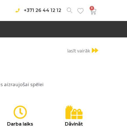
0
+371 26 44 12 12
lasīt vairāk
s aizraujošai spēlei
Darba laiks
Dāvināt