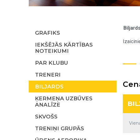
Biljard
GRAFIKS
Izaicini
IEKŠĒJĀS KĀRTĪBAS
NOTEIKUMI
PAR KLUBU
TRENERI
Cen
BILJARDS
ĶERMEŅA UZBŪVES
BI
ANALĪZE
SKVOŠS
Vien
TRENIŅI GRUPĀS