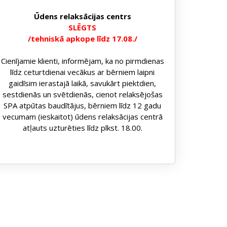
Ūdens relaksācijas centrs
SLĒGTS
/tehniskā apkope līdz 17.08./
Cienījamie klienti, informējam, ka no pirmdienas
līdz ceturtdienai vecākus ar bērniem laipni
gaidīsim ierastajā laikā, savukārt piektdien,
sestdienās un svētdienās, cienot relaksējošas
SPA atpūtas baudītājus, bērniem līdz 12 gadu
vecumam (ieskaitot) ūdens relaksācijas centrā
atļauts uzturēties līdz plkst. 18.00.