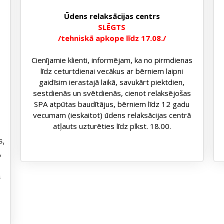
Ūdens relaksācijas centrs
SLĒGTS
/tehniskā apkope līdz 17.08./
Cienījamie klienti, informējam, ka no pirmdienas
līdz ceturtdienai vecākus ar bērniem laipni
gaidīsim ierastajā laikā, savukārt piektdien,
sestdienās un svētdienās, cienot relaksējošas
SPA atpūtas baudītājus, bērniem līdz 12 gadu
vecumam (ieskaitot) ūdens relaksācijas centrā
atļauts uzturēties līdz plkst. 18.00.
s,
,
s