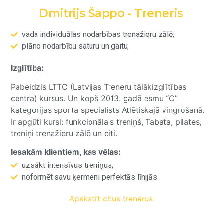
Dmitrijs Šappo - Treneris
vada individuālas nodarbības trenažieru zālē;
plāno nodarbību saturu un gaitu;
Izglītība:
Pabeidzis LTTC (Latvijas Treneru tālākizglītības
centra) kursus. Un kopš 2013. gadā esmu “C”
kategorijas sporta specialists Atlētiskajā vingrošanā.
Ir apgūti kursi: funkcionālais treniņš, Tabata, pilates,
treniņi trenažieru zālē un citi.
Iesakām klientiem, kas vēlas:
uzsākt intensīvus treniņus;
noformēt savu ķermeni perfektās līnijās.
Apskatīt citus trenerus