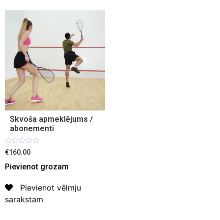
Skvoša apmeklējums /
abonementi
Novērtēts
€160.00
ar
0
Pievienot grozam
no
5
Pievienot vēlmju
sarakstam