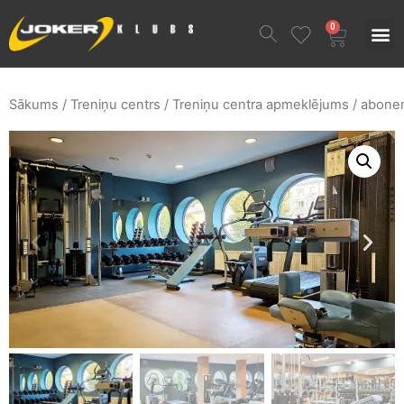
0
Sākums
/
Treniņu centrs
/ Treniņu centra apmeklējums / abone