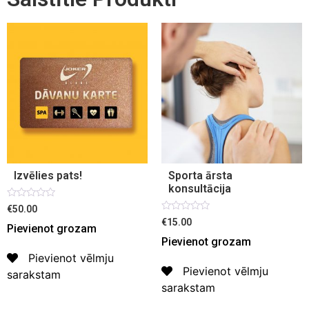
Izvēlies pats!
Sporta ārsta
konsultācija
Novērtēts
€50.00
ar
Novērtēts
€15.00
0
Pievienot grozam
ar
no
0
Pievienot grozam
5
no
5
Pievienot vēlmju
Pievienot vēlmju
sarakstam
sarakstam