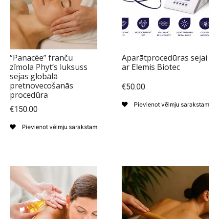
“Panacée” franču
Aparātprocedūras sejai
zīmola Phyt’s luksuss
ar Elemis Biotec
sejas globālā
pretnovecošanās
€50.00
procedūra
Pievienot vēlmju sarakstam
€150.00
Pievienot vēlmju sarakstam