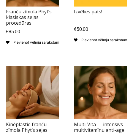
Franču zīmola Phyt’s
Izvēlies pats!
klasiskās sejas
procedūras
€50.00
€85.00
Pievienot vēlmju sarakstam
Pievienot vēlmju sarakstam
Kinéplastie franču
Multi-Vita — intensīvs
zīmola Phyt’s sejas
multivitamīnu anti-age