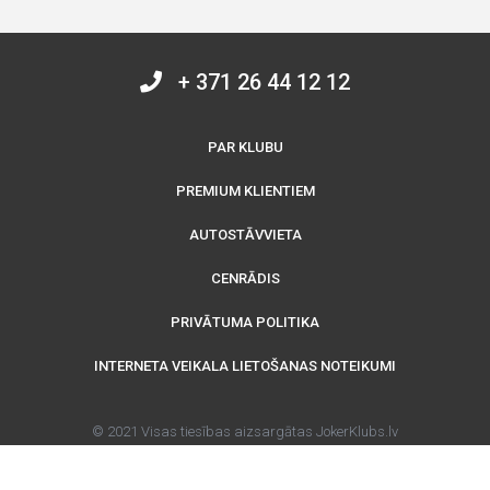
+ 371 26 44 12 12
PAR KLUBU
PREMIUM KLIENTIEM
AUTOSTĀVVIETA
CENRĀDIS
PRIVĀTUMA POLITIKA
INTERNETA VEIKALA LIETOŠANAS NOTEIKUMI
© 2021 Visas tiesības aizsargātas JokerKlubs.lv