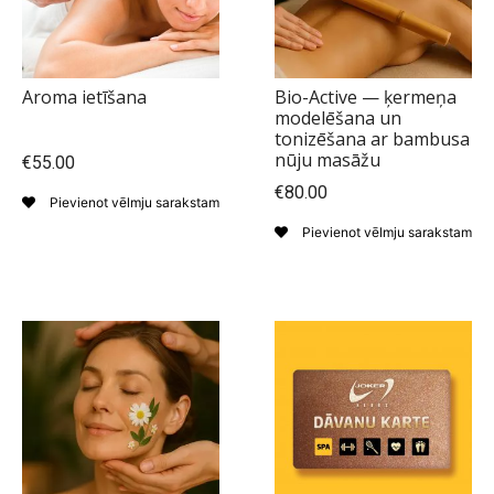
Aroma ietīšana
Bio-Active — ķermeņa
modelēšana un
tonizēšana ar bambusa
nūju masāžu
€55.00
€80.00
Pievienot vēlmju sarakstam
Pievienot vēlmju sarakstam