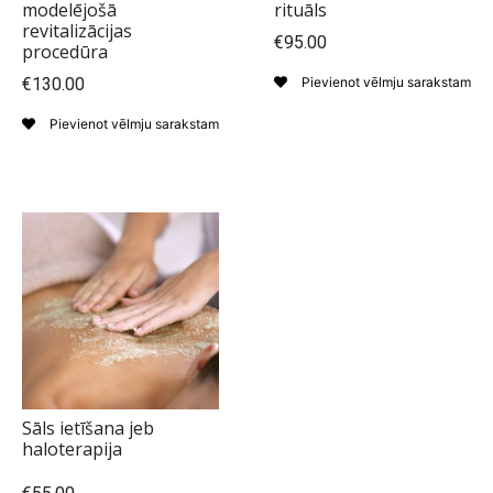
modelējošā
rituāls
revitalizācijas
€95.00
procedūra
€130.00
Pievienot vēlmju sarakstam
Pievienot vēlmju sarakstam
Sāls ietīšana jeb
haloterapija