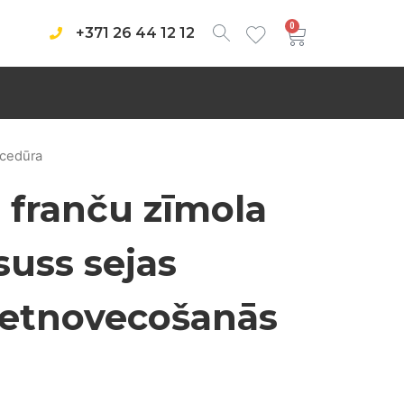
0
+371 26 44 12 12
ocedūra
 franču zīmola
suss sejas
retnovecošanās
a