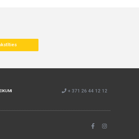
kstīties
+ 371 26 44 12 12
EIKUMI