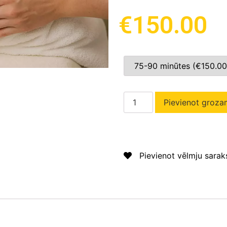
€
150.00
Pievienot groza
Pievienot vēlmju sara