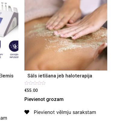
Elemis
Sāls ietīšana jeb haloterapija
Novērtēts
€55.00
ar
0
Pievienot grozam
no
5
Pievienot vēlmju sarakstam
stam