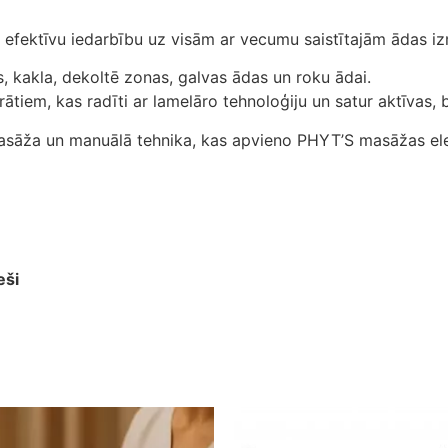
a efektīvu iedarbību uz visām ar vecumu saistītajām ādas i
, kakla, dekoltē zonas, galvas ādas un roku ādai.
ātiem, kas radīti ar lamelāro tehnoloģiju un satur aktīvas, 
 masāža un manuālā tehnika, kas apvieno PHYT’S masāžas ele
eši