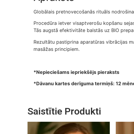
Globālais pretnovecošanās rituāls nodrošin
Procedūra ietver visaptverošu kopšanu sejas
Tās augstā efektivitāte balstās uz BIO prepar
Rezultātu pastiprina aparatūras vibrācijas
masāžas principiem.
*Nepieciešams iepriekšējs pieraksts
*Dāvanu kartes derīguma termiņš: 12 mēn
Saistītie Produkti