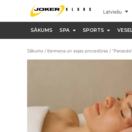
Latviešu
SĀKUMS
SPA
SPORTS
VESE
Sākums
/
Ķermeņa un sejas procedūras
/ “Panacée”