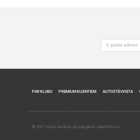
PAR KLUBU
PREMIUM KLIENTIEM
AUTOSTĀVVIETA
© 2021 Visas tiesības aizsargātas JokerKlubs.lv