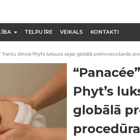
LĪBA
TELPU ĪRE
VEIKALS
KONTAKTI
 franču zīmola Phyt’s luksuss sejas globālā pretnovecošanās pr
“Panacée”
Phyt’s luk
globālā p
procedūr