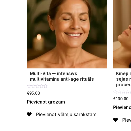
Multi-Vita — intensīvs
Kinépl
multivitamīnu anti-age rituāls
sejas 
proce
Novērtēts
€95.00
ar
Novērtēt
€130.00
0
Pievienot grozam
ar
no
0
Pievien
5
no
5
Pievienot vēlmju sarakstam
Pie