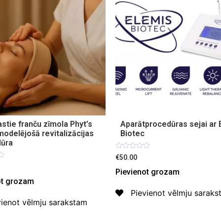
astie franču zīmola Phyt’s
Aparātprocedūras sejai ar 
modelējošā revitalizācijas
Biotec
dūra
Novērtēts
€50.00
ar
s
0
Pievienot grozam
no
ot grozam
5
Pievienot vēlmju sarak
vienot vēlmju sarakstam