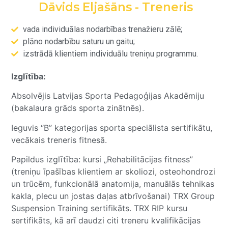
Dāvids Eljašāns - Treneris
vada individuālas nodarbības trenažieru zālē;
plāno nodarbību saturu un gaitu;
izstrādā klientiem individuālu treniņu programmu.
Izglītība:
Absolvējis Latvijas Sporta Pedagoģijas Akadēmiju
(bakalaura grāds sporta zinātnēs).
Ieguvis “B” kategorijas sporta speciālista sertifikātu,
vecākais treneris fitnesā.
Papildus izglītība: kursi „Rehabilitācijas fitness”
(treniņu īpašības klientiem ar skoliozi, osteohondrozi
un trūcēm, funkcionālā anatomija, manuālās tehnikas
kakla, plecu un jostas daļas atbrīvošanai) TRX Group
Suspension Training sertifikāts. TRX RIP kursu
sertifikāts, kā arī daudzi citi treneru kvalifikācijas