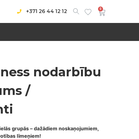
0
+371 26 44 12 12
ness nodarbību
ums /
ti
lielās grupās – dažādiem noskaņojumiem,
votības līmeņiem!