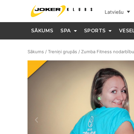
Latviešu
SĀKUMS
SPA
SPORTS
VESE
Sākums
/
Treniņi grupās
/ Zumba Fitness nodarbīb