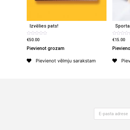
Izvēlies pats!
Sporta
Novērtēts
Novērtēt
€50.00
€15.00
ar
ar
0
0
Pievienot grozam
Pievien
no
no
5
5
Pievienot vēlmju sarakstam
Pie