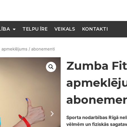
LĪBA
TELPU ĪRE
VEIKALS
KONTAKTI
u apmeklējums / abonementi
Zumba Fit
apmeklēj
abonemen
Sporta nodarbības Rīgā ne
vēlmēm un fiziskās sagata