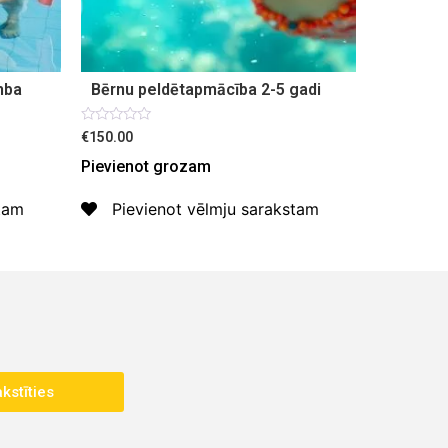
mba
Bērnu peldētapmācība 2-5 gadi
Novērtēts
€150.00
ar
0
Pievienot grozam
no
5
stam
Pievienot vēlmju sarakstam
kstīties