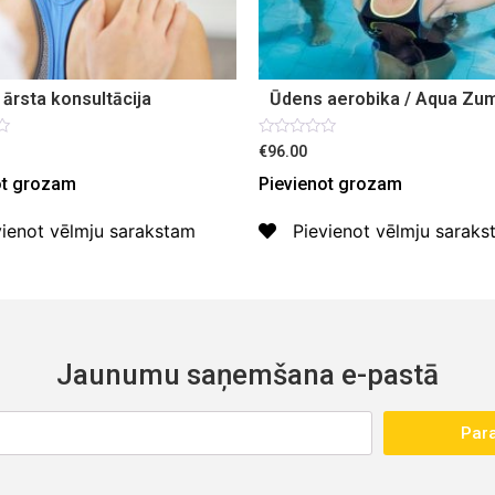
 ārsta konsultācija
Ūdens aerobika / Aqua Zu
s
Novērtēts
€96.00
ar
0
ot grozam
Pievienot grozam
no
5
vienot vēlmju sarakstam
Pievienot vēlmju sarak
Jaunumu saņemšana e-pastā
Para