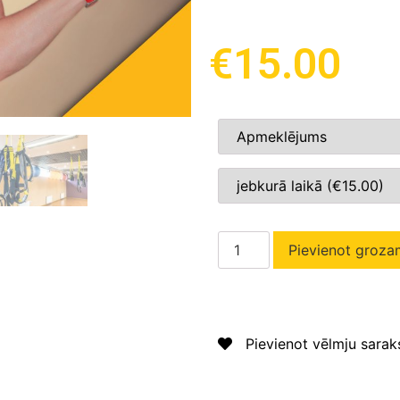
€
15.00
Pievienot groza
Pievienot vēlmju sara